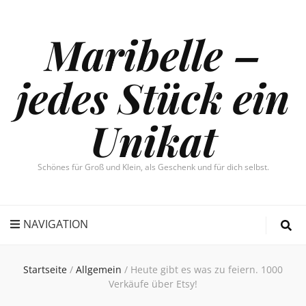
Maribelle –
jedes Stück ein
Unikat
Schönes für Groß und Klein, als Geschenk und für dich selbst.
NAVIGATION
Startseite
/
Allgemein
/
Heute gibt es was zu feiern. 1000
Verkäufe über Etsy!