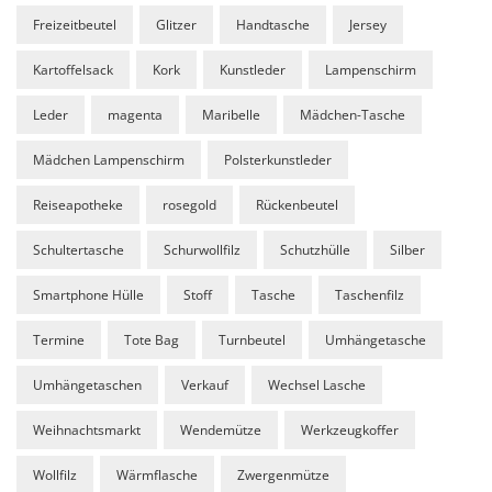
Freizeitbeutel
Glitzer
Handtasche
Jersey
Kartoffelsack
Kork
Kunstleder
Lampenschirm
Leder
magenta
Maribelle
Mädchen-Tasche
Mädchen Lampenschirm
Polsterkunstleder
Reiseapotheke
rosegold
Rückenbeutel
Schultertasche
Schurwollfilz
Schutzhülle
Silber
Smartphone Hülle
Stoff
Tasche
Taschenfilz
Termine
Tote Bag
Turnbeutel
Umhängetasche
Umhängetaschen
Verkauf
Wechsel Lasche
Weihnachtsmarkt
Wendemütze
Werkzeugkoffer
Wollfilz
Wärmflasche
Zwergenmütze