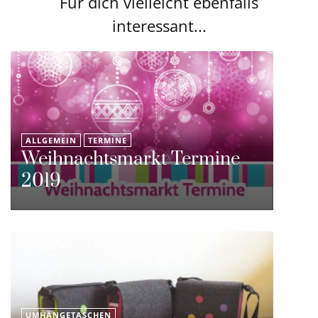
Für dich vielleicht ebenfalls
interessant...
ALLGEMEIN
TERMINE
Weihnachtsmarkt Termine
2019
UMHÄNGETASCHEN