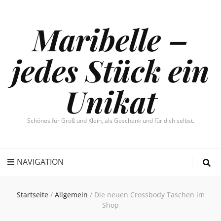
Maribelle –
jedes Stück ein
Unikat
Schönes für Groß und Klein, als Geschenk und für dich selbst.
NAVIGATION
Startseite
/
Allgemein
/
Die neuen Crossbody Taschen im
Shop