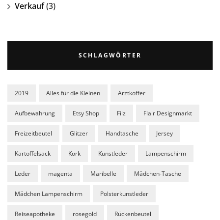
Verkauf
(3)
SCHLAGWÖRTER
2019
Alles für die Kleinen
Arztkoffer
Aufbewahrung
Etsy Shop
Filz
Flair Designmarkt
Freizeitbeutel
Glitzer
Handtasche
Jersey
Kartoffelsack
Kork
Kunstleder
Lampenschirm
Leder
magenta
Maribelle
Mädchen-Tasche
Mädchen Lampenschirm
Polsterkunstleder
Reiseapotheke
rosegold
Rückenbeutel