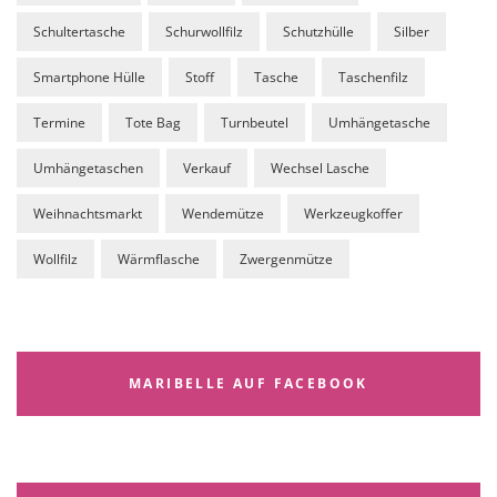
Schultertasche
Schurwollfilz
Schutzhülle
Silber
Smartphone Hülle
Stoff
Tasche
Taschenfilz
Termine
Tote Bag
Turnbeutel
Umhängetasche
Umhängetaschen
Verkauf
Wechsel Lasche
Weihnachtsmarkt
Wendemütze
Werkzeugkoffer
Wollfilz
Wärmflasche
Zwergenmütze
MARIBELLE AUF FACEBOOK