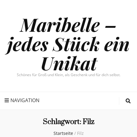
Maribelle –
jedes Stück ein
Unikat
Schönes für Groß und Klein, als Geschenk und für dich selbst.
NAVIGATION
Schlagwort:
Filz
Startseite
/
Filz