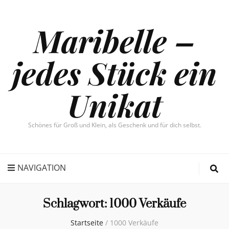
Maribelle –
jedes Stück ein
Unikat
Schönes für Groß und Klein, als Geschenk und für dich selbst.
NAVIGATION
Schlagwort:
1000 Verkäufe
Startseite
/
1000 Verkäufe