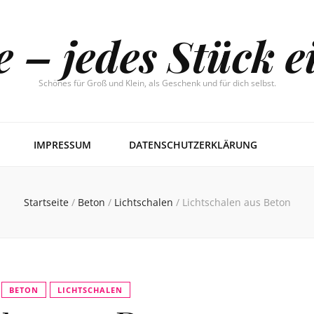
e – jedes Stück e
Schönes für Groß und Klein, als Geschenk und für dich selbst.
IMPRESSUM
DATENSCHUTZERKLÄRUNG
Startseite
/
Beton
/
Lichtschalen
/
Lichtschalen aus Beton
BETON
LICHTSCHALEN