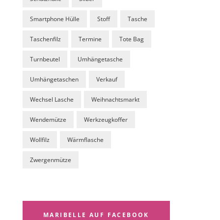
Smartphone Hülle
Stoff
Tasche
Taschenfilz
Termine
Tote Bag
Turnbeutel
Umhängetasche
Umhängetaschen
Verkauf
Wechsel Lasche
Weihnachtsmarkt
Wendemütze
Werkzeugkoffer
Wollfilz
Wärmflasche
Zwergenmütze
MARIBELLE AUF FACEBOOK