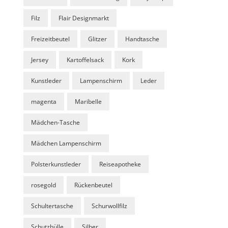
Filz
Flair Designmarkt
Freizeitbeutel
Glitzer
Handtasche
Jersey
Kartoffelsack
Kork
Kunstleder
Lampenschirm
Leder
magenta
Maribelle
Mädchen-Tasche
Mädchen Lampenschirm
Polsterkunstleder
Reiseapotheke
rosegold
Rückenbeutel
Schultertasche
Schurwollfilz
Schutzhülle
Silber