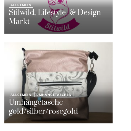
ALLGEMEIN
Stilwild, Lifestyle- & Design
Markt
ALLGEMEIN
UMHÄNGETASCHEN
Umhängetasche
gold/silber/rosegold