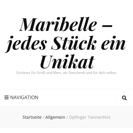
Maribelle –
jedes Stück ein
Unikat
Schönes für Groß und Klein, als Geschenk und für dich selbst.
NAVIGATION
Startseite
/
Allgemein
/
Opfinger Tannenfest