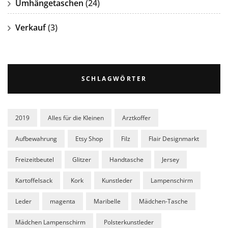
Umhängetaschen
(24)
Verkauf
(3)
SCHLAGWÖRTER
2019
Alles für die Kleinen
Arztkoffer
Aufbewahrung
Etsy Shop
Filz
Flair Designmarkt
Freizeitbeutel
Glitzer
Handtasche
Jersey
Kartoffelsack
Kork
Kunstleder
Lampenschirm
Leder
magenta
Maribelle
Mädchen-Tasche
Mädchen Lampenschirm
Polsterkunstleder