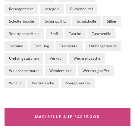
Reiseapotheke
rosegold
Rückenbeutel
Schultertasche
Schurwollfilz
Schutzhülle
Silber
Smartphone Hülle
Stoff
Tasche
Taschenfilz
Termine
Tote Bag
Turnbeutel
Umhängetasche
Umhängetaschen
Verkauf
Wechsel Lasche
Weihnachtsmarkt
Wendemütze
Werkzeugkoffer
Wollfilz
Wärmflasche
Zwergenmütze
MARIBELLE AUF FACEBOOK