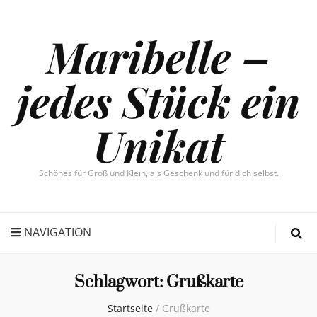
Maribelle –
jedes Stück ein
Unikat
Schönes für Groß und Klein, als Geschenk und für dich selbst.
NAVIGATION
Schlagwort:
Grußkarte
Startseite
/
Grußkarte