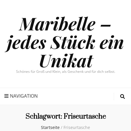
Maribelle –
jedes Stück ein
Unikat
Schönes für Groß und Klein, als Geschenk und für dich selbst.
NAVIGATION
Schlagwort:
Friseurtasche
Startseite
/
Friseurtasche