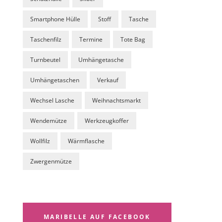
Smartphone Hülle
Stoff
Tasche
Taschenfilz
Termine
Tote Bag
Turnbeutel
Umhängetasche
Umhängetaschen
Verkauf
Wechsel Lasche
Weihnachtsmarkt
Wendemütze
Werkzeugkoffer
Wollfilz
Wärmflasche
Zwergenmütze
MARIBELLE AUF FACEBOOK