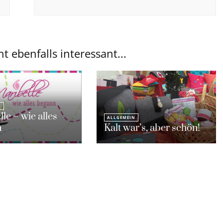
ht ebenfalls interessant...
N
le – wie alles
ALLGEMEIN
n
Kalt war’s, aber schön!