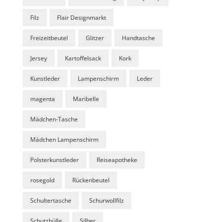
Filz
Flair Designmarkt
Freizeitbeutel
Glitzer
Handtasche
Jersey
Kartoffelsack
Kork
Kunstleder
Lampenschirm
Leder
magenta
Maribelle
Mädchen-Tasche
Mädchen Lampenschirm
Polsterkunstleder
Reiseapotheke
rosegold
Rückenbeutel
Schultertasche
Schurwollfilz
Schutzhülle
Silber