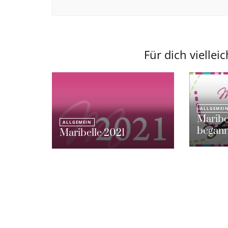
Für dich vielleic
ALLGEMEI
Maribel
ALLGEMEIN
began
Maribelle 2021