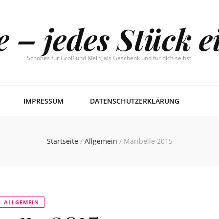
e – jedes Stück e
Schönes für Groß und Klein, als Geschenk und für dich selbst.
IMPRESSUM
DATENSCHUTZERKLÄRUNG
Startseite
/
Allgemein
/
Maribelle 2015
ALLGEMEIN