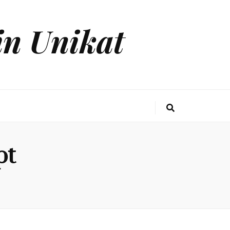
in Unikat
pt