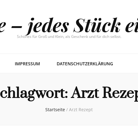
e – jedes Stück e
Schönes für Groß und Klein, als Geschenk und für dich selbst.
IMPRESSUM
DATENSCHUTZERKLÄRUNG
chlagwort:
Arzt Reze
Startseite
/
Arzt Rezept