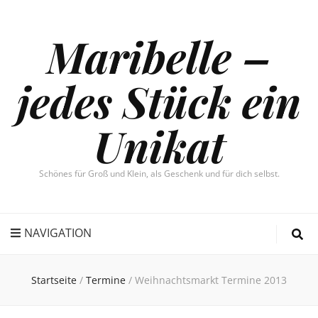
Maribelle –
jedes Stück ein
Unikat
Schönes für Groß und Klein, als Geschenk und für dich selbst.
NAVIGATION
Startseite
/
Termine
/
Weihnachtsmarkt Termine 2013