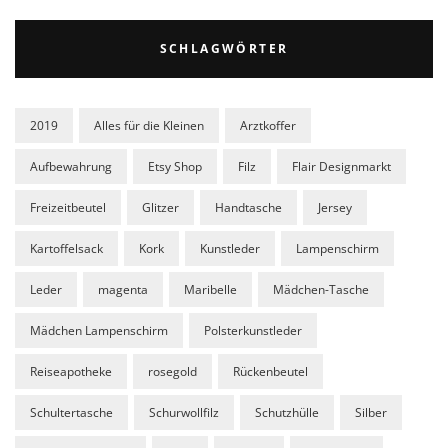
SCHLAGWÖRTER
2019
Alles für die Kleinen
Arztkoffer
Aufbewahrung
Etsy Shop
Filz
Flair Designmarkt
Freizeitbeutel
Glitzer
Handtasche
Jersey
Kartoffelsack
Kork
Kunstleder
Lampenschirm
Leder
magenta
Maribelle
Mädchen-Tasche
Mädchen Lampenschirm
Polsterkunstleder
Reiseapotheke
rosegold
Rückenbeutel
Schultertasche
Schurwollfilz
Schutzhülle
Silber